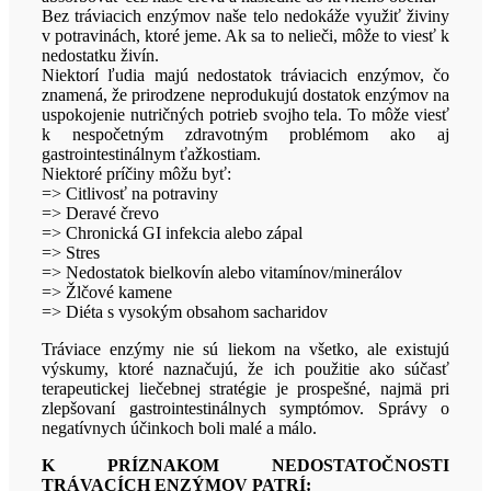
Bez tráviacich enzýmov naše telo nedokáže využiť živiny
v potravinách, ktoré jeme. Ak sa to nelieči, môže to viesť k
nedostatku živín.
Niektorí ľudia majú nedostatok tráviacich enzýmov, čo
znamená, že prirodzene neprodukujú dostatok enzýmov na
uspokojenie nutričných potrieb svojho tela. To môže viesť
k nespočetným zdravotným problémom ako aj
gastrointestinálnym ťažkostiam.
Niektoré príčiny môžu byť:
=> Citlivosť na potraviny
=> Deravé črevo
=> Chronická GI infekcia alebo zápal
=> Stres
=> Nedostatok bielkovín alebo vitamínov/minerálov
=> Žlčové kamene
=> Diéta s vysokým obsahom sacharidov
Tráviace enzýmy nie sú liekom na všetko, ale existujú
výskumy, ktoré naznačujú, že ich použitie ako súčasť
terapeutickej liečebnej stratégie je prospešné, najmä pri
zlepšovaní gastrointestinálnych symptómov. Správy o
negatívnych účinkoch boli malé a málo.
K PRÍZNAKOM NEDOSTATOČNOSTI
TRÁVACÍCH ENZÝMOV PATRÍ: