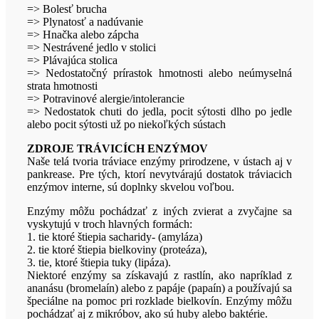
=> Bolesť brucha
=> Plynatosť a nadúvanie
=> Hnačka alebo zápcha
=> Nestrávené jedlo v stolici
=> Plávajúca stolica
=> Nedostatočný prírastok hmotnosti alebo neúmyselná
strata hmotnosti
=> Potravinové alergie/intolerancie
=> Nedostatok chuti do jedla, pocit sýtosti dlho po jedle
alebo pocit sýtosti už po niekoľkých sústach
ZDROJE TRÁVICÍCH ENZÝMOV
Naše telá tvoria tráviace enzýmy prirodzene, v ústach aj v
pankrease. Pre tých, ktorí nevytvárajú dostatok tráviacich
enzýmov interne, sú doplnky skvelou voľbou.
Enzýmy môžu pochádzať z iných zvierat a zvyčajne sa
vyskytujú v troch hlavných formách:
1. tie ktoré štiepia sacharidy- (amyláza)
2. tie ktoré štiepia bielkoviny (proteáza),
3. tie, ktoré štiepia tuky (lipáza).
Niektoré enzýmy sa získavajú z rastlín, ako napríklad z
ananásu (bromelaín) alebo z papáje (papaín) a používajú sa
špeciálne na pomoc pri rozklade bielkovín. Enzýmy môžu
pochádzať aj z mikróbov, ako sú huby alebo baktérie.