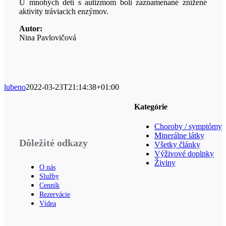
U mnohých detí s autizmom boli zaznamenané znížené
aktivity tráviacich enzýmov.
Autor:
Nina Pavlovičová
lubeno
2022-03-23T21:14:38+01:00
Kategórie
Choroby / symptómy
Minerálne látky
Dôležité odkazy
Všetky články
Výživové doplnky
Živiny
O nás
Služby
Cenník
Rezervácie
Vídea