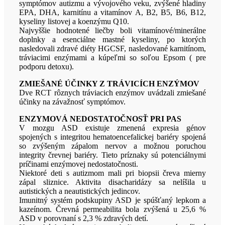
symptómov autizmu a vývojového veku, zvýšené hladiny
EPA, DHA, karnitínu a vitamínov A, B2, B5, B6, B12,
kyseliny listovej a koenzýmu Q10.
Najvyššie hodnotené liečby boli vitamínové/minerálne
doplnky a esenciálne mastné kyseliny, po ktorých
nasledovali zdravé diéty HGCSF, nasledované karnitínom,
tráviacimi enzýmami a kúpeľmi so soľou Epsom ( pre
podporu detoxu).
ZMIEŠANÉ ÚČINKY Z TRÁVICÍCH ENZÝMOV
Dve RCT rôznych tráviacich enzýmov uvádzali zmiešané
účinky na závažnosť symptómov.
ENZYMOVÁ NEDOSTATOČNOSŤ PRI PAS
V mozgu ASD existuje zmenená expresia génov
spojených s integritou hematoencefalickej bariéry spojená
so zvýšeným zápalom nervov a možnou poruchou
integrity črevnej bariéry. Tieto príznaky sú potenciálnymi
príčinami enzýmovej nedostatočnosti.
Niektoré deti s autizmom mali pri biopsii čreva mierny
zápal sliznice. Aktivita disacharidázy sa nelíšila u
autistických a neautistických jedincov.
Imunitný systém podskupiny ASD je spúšťaný lepkom a
kazeínom. Črevná permeabilita bola zvýšená u 25,6 %
ASD v porovnaní s 2,3 % zdravých detí.