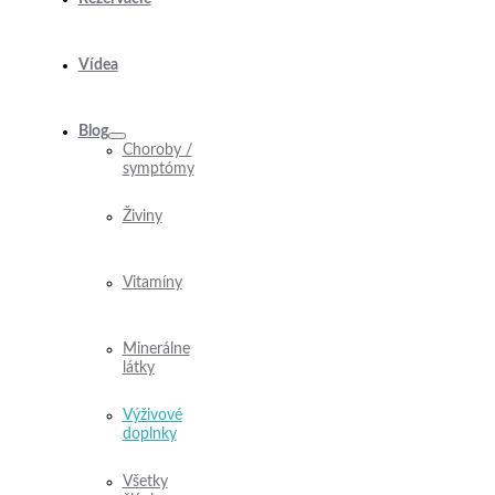
Vídea
Blog
Choroby /
symptómy
Živiny
Vitamíny
Minerálne
látky
Výživové
doplnky
Všetky