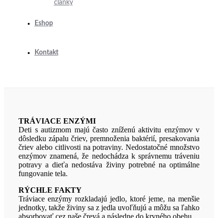
články
Eshop
Kontakt
TRÁVIACE ENZÝMI
Deti s autizmom majú často zníženú aktivitu enzýmov v
dôsledku zápalu čriev, premnoženia baktérií, presakovania
čriev alebo citlivosti na potraviny. Nedostatočné množstvo
enzýmov znamená, že nedochádza k správnemu tráveniu
potravy a dieťa nedostáva živiny potrebné na optimálne
fungovanie tela.
RÝCHLE FAKTY
Tráviace enzýmy rozkladajú jedlo, ktoré jeme, na menšie
jednotky, takže živiny sa z jedla uvoľňujú a môžu sa ľahko
absorbovať cez naše črevá a následne do krvného obehu.