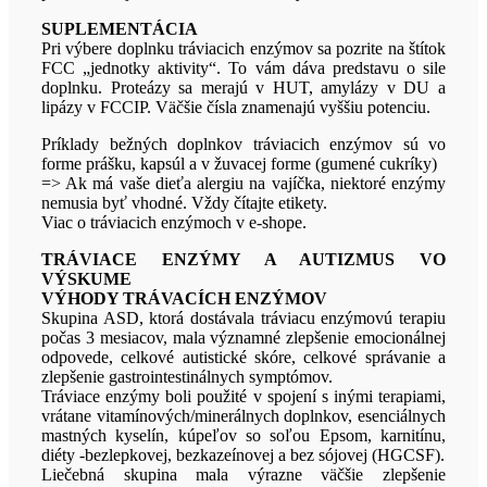
SUPLEMENTÁCIA
Pri výbere doplnku tráviacich enzýmov sa pozrite na štítok
FCC „jednotky aktivity“. To vám dáva predstavu o sile
doplnku. Proteázy sa merajú v HUT, amylázy v DU a
lipázy v FCCIP. Väčšie čísla znamenajú vyššiu potenciu.
Príklady bežných doplnkov tráviacich enzýmov sú vo
forme prášku, kapsúl a v žuvacej forme (gumené cukríky)
=> Ak má vaše dieťa alergiu na vajíčka, niektoré enzýmy
nemusia byť vhodné. Vždy čítajte etikety.
Viac o tráviacich enzýmoch v e-shope.
TRÁVIACE ENZÝMY A AUTIZMUS VO
VÝSKUME
VÝHODY TRÁVACÍCH ENZÝMOV
Skupina ASD, ktorá dostávala tráviacu enzýmovú terapiu
počas 3 mesiacov, mala významné zlepšenie emocionálnej
odpovede, celkové autistické skóre, celkové správanie a
zlepšenie gastrointestinálnych symptómov.
Tráviace enzýmy boli použité v spojení s inými terapiami,
vrátane vitamínových/minerálnych doplnkov, esenciálnych
mastných kyselín, kúpeľov so soľou Epsom, karnitínu,
diéty -bezlepkovej, bezkazeínovej a bez sójovej (HGCSF).
Liečebná skupina mala výrazne väčšie zlepšenie